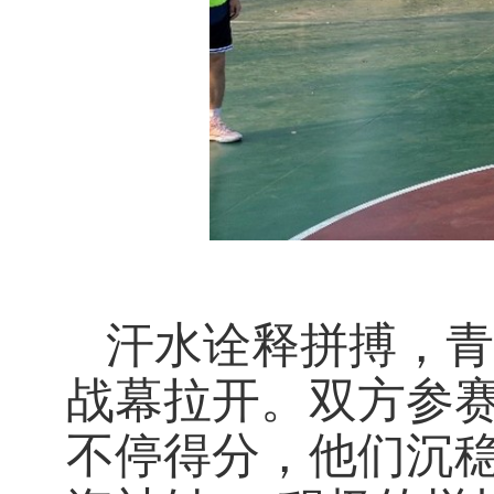
汗水诠释拼搏，青
战幕拉开。双方参
不停得分，他们沉稳